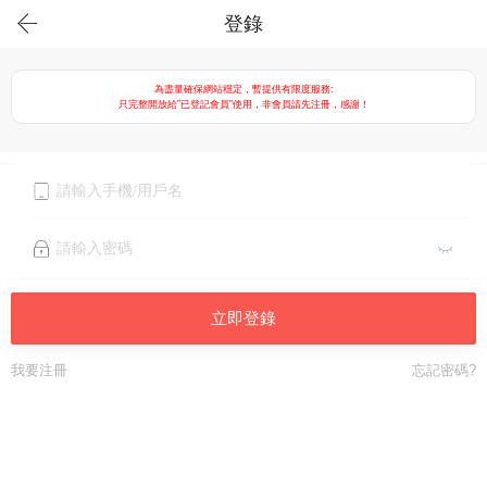
登錄
為盡量確保網站穩定，暫提供有限度服務:
只完整開放給”已登記會員”使用，非會員請先注冊，感謝！
立即登錄
我要注冊
忘記密碼?