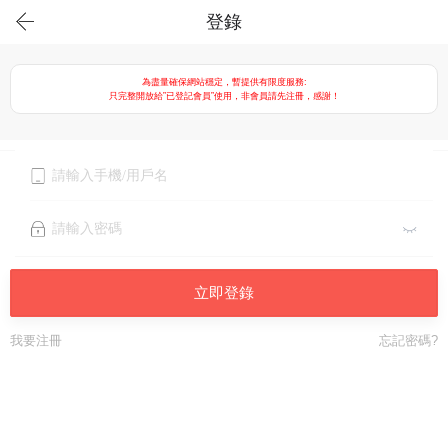
登錄
為盡量確保網站穩定，暫提供有限度服務:
只完整開放給”已登記會員”使用，非會員請先注冊，感謝！
立即登錄
我要注冊
忘記密碼?