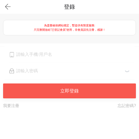
登錄
為盡量確保網站穩定，暫提供有限度服務:
只完整開放給”已登記會員”使用，非會員請先注冊，感謝！
立即登錄
我要注冊
忘記密碼?